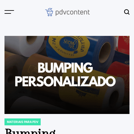
Skip
to
content
PDVContent
MATERIAIS PARA PDV
POSTED
IN