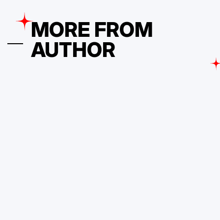
25 de Outubro, 2024
PDVContentSmart
on
Posted
by
MORE FROM
AUTHOR