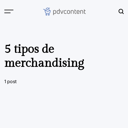
Skip
to
content
PDVContent
5 tipos de
merchandising
1 post