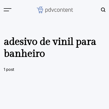
Skip
to
content
PDVContent
adesivo de vinil para
banheiro
1 post