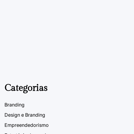
MATERIAIS PARA PDV
POSTED
IN
Adesivos promocionais
16 de Outubro, 2023
PDVContentSmart
on
Categorias
Branding
Design e Branding
Empreendedorismo