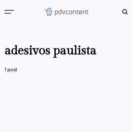
Skip
to
content
PDVContent
adesivos paulista
1 post