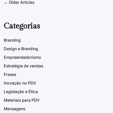
Papel forração pdv
Navegação
←
Older Articles
de
27 de Janeiro, 2023
PDVContentSmart
on
artigos
Categorias
Branding
Design e Branding
Empreendedorismo
Estratégia de vendas
Frases
Inovação no PDV
Legislação e Ética
Materiais para PDV
Mensagens