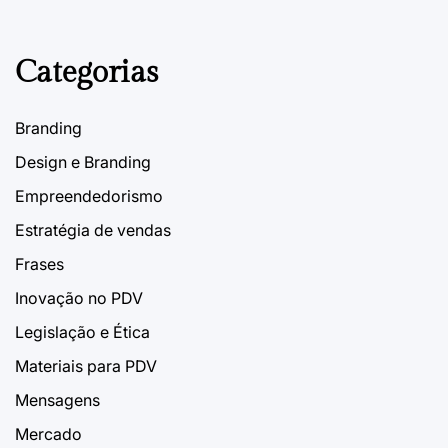
de
27 de Janeiro, 2023
PDVContentSmart
on
artigos
Categorias
Branding
Design e Branding
Empreendedorismo
Estratégia de vendas
Frases
Inovação no PDV
Legislação e Ética
Materiais para PDV
Mensagens
Mercado