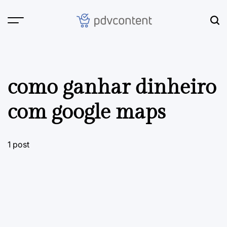
Skip
to
content
PDVContent
como ganhar dinheiro
com google maps
1 post