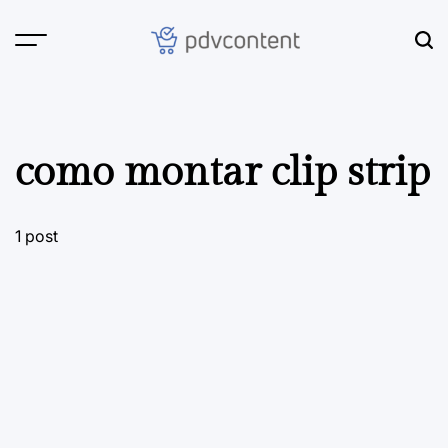
Skip
to
content
PDVContent
como montar clip strip
1 post