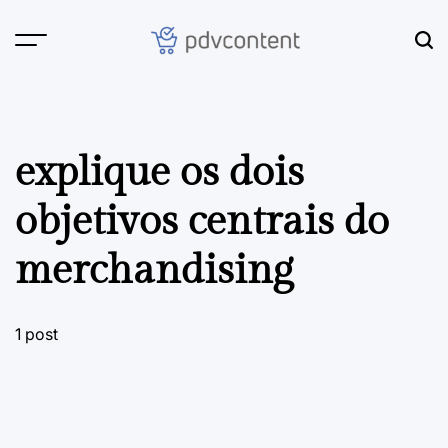
Skip
to
content
PDVContent
explique os dois
objetivos centrais do
merchandising
1 post