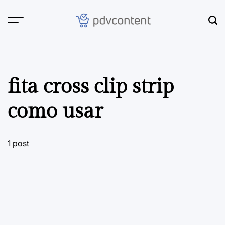
Skip
to
content
PDVContent
fita cross clip strip
como usar
1 post