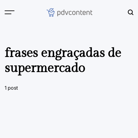
Skip
to
content
PDVContent
frases engraçadas de
supermercado
1 post