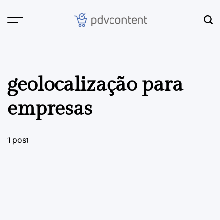
Skip
to
content
PDVContent
geolocalização para
empresas
1 post