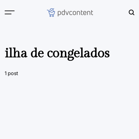
Skip
to
content
PDVContent
ilha de congelados
1 post