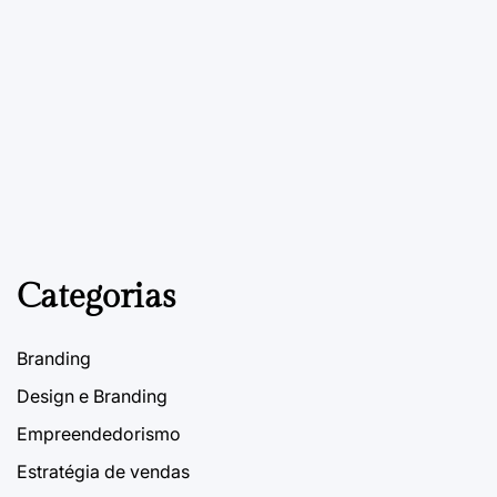
ESTRATÉGIA DE VENDAS
POSTED
IN
Product placement
13 de Fevereiro, 2023
PDVContentSmart
on
Categorias
Branding
Design e Branding
Empreendedorismo
Estratégia de vendas