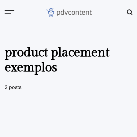
Skip
to
content
PDVContent
product placement
exemplos
2 posts