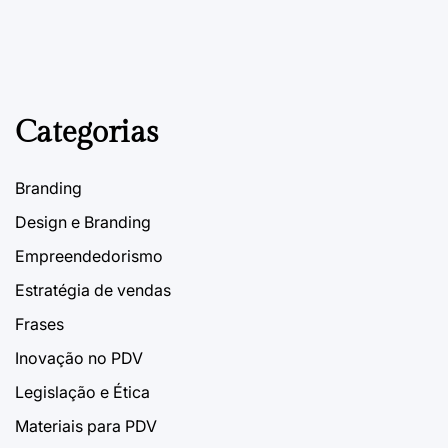
ESTRATÉGIA DE VENDAS
POSTED
IN
O que é Merchandising?
27 de Janeiro, 2023
PDVContentSmart
on
Categorias
Branding
Design e Branding
Empreendedorismo
Estratégia de vendas
Frases
Inovação no PDV
Legislação e Ética
Materiais para PDV