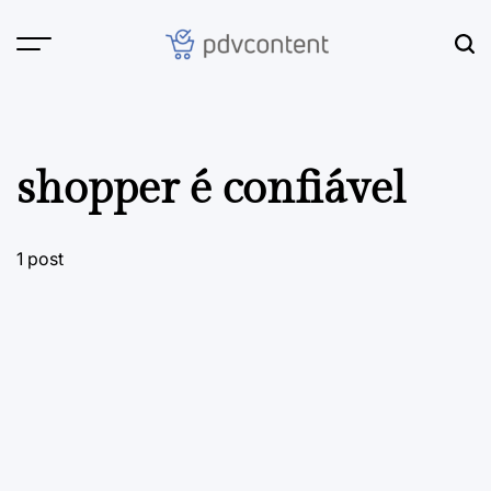
Skip
to
content
PDVContent
shopper é confiável
1 post