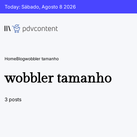
Skip
Today: Sábado, Agosto 8 2026
to
content
PDVContent
Home
Blog
wobbler tamanho
wobbler tamanho
3 posts