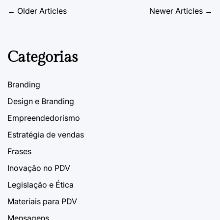
manicure
Navegação
←
Older Articles
Newer Articles
→
de
19 de Novembro, 2024
PDVContentSmart
on
artigos
Categorias
Branding
Design e Branding
Empreendedorismo
Estratégia de vendas
Frases
Inovação no PDV
Legislação e Ética
Materiais para PDV
Mensagens