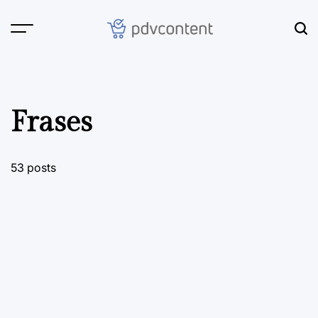
Skip
to
content
PDVContent
Frases
53 posts