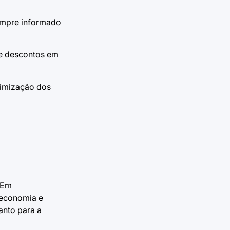
sempre informado
de descontos em
ximização dos
 Em
 economia e
anto para a