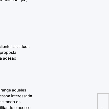
clientes assíduos
 proposta
 a adesão
brange aqueles
pessoa interessada
aceitando os
Com
ilitando o acesso