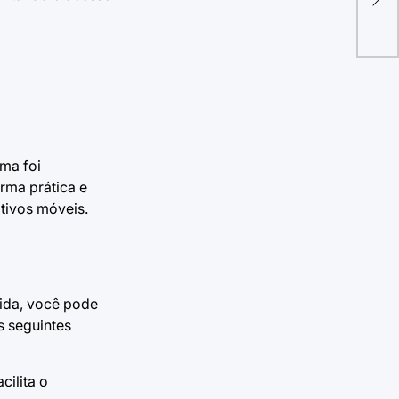
soc
rma foi
rma prática e
tivos móveis.
uida, você pode
s seguintes
ilita o