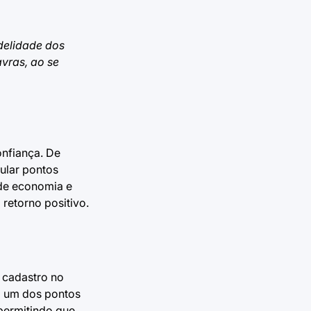
idelidade dos
vras, ao se
nfiança. De
ular pontos
 de economia e
 retorno positivo.
u cadastro no
em um dos pontos
permitindo que,