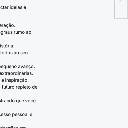
tar ideias e
eração.
egraus rumo ao
stória.
 todos ao seu
a pequeno avanço.
xtraordinárias.
e inspiração.
futuro repleto de
strando que você
cesso pessoal e