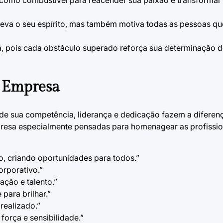
as como combustível para reacender sua paixão e transformar
eva o seu espírito, mas também motiva todas as pessoas qu
 pois cada obstáculo superado reforça sua determinação d
a Empresa
e sua competência, liderança e dedicação fazem a diferenç
presa
especialmente pensadas para homenagear as profissio
o, criando oportunidades para todos.”
orporativo.”
ção e talento.”
para brilhar.”
realizado.”
força e sensibilidade.”