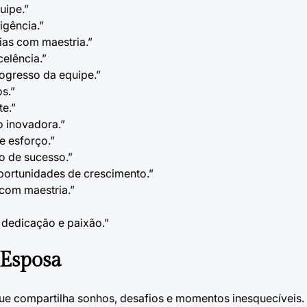
uipe.”
igência.”
ias com maestria.”
elência.”
rogresso da equipe.”
s.”
te.”
o inovadora.”
e esforço.”
vo de sucesso.”
oportunidades de crescimento.”
 com maestria.”
 dedicação e paixão.”
 Esposa
ue compartilha sonhos, desafios e momentos inesquecíveis. 