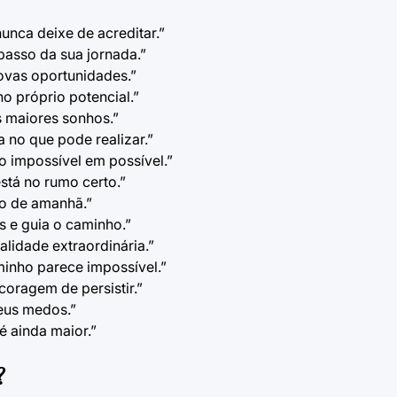
unca deixe de acreditar.”
passo da sua jornada.”
novas oportunidades.”
o próprio potencial.”
us maiores sonhos.”
 no que pode realizar.”
 o impossível em possível.”
stá no rumo certo.”
so de amanhã.”
s e guia o caminho.”
lidade extraordinária.”
inho parece impossível.”
oragem de persistir.”
eus medos.”
é ainda maior.”
?