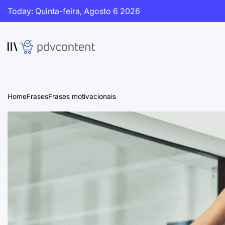
Skip
Today: Quinta-feira, Agosto 6 2026
to
content
PDVContent
Home
Frases
Frases motivacionais