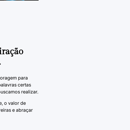
iração
.
 coragem para
palavras certas
uscamos realizar.
, o valor de
eiras e abraçar