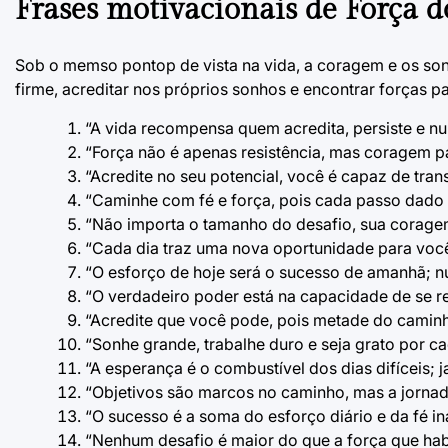
Frases motivacionais de Força 
Sob o memso pontop de vista na vida, a coragem e os son
firme, acreditar nos próprios sonhos e encontrar forças pa
“A vida recompensa quem acredita, persiste e nu
“Força não é apenas resistência, mas coragem par
“Acredite no seu potencial, você é capaz de tran
“Caminhe com fé e força, pois cada passo dado 
“Não importa o tamanho do desafio, sua coragem
“Cada dia traz uma nova oportunidade para você
“O esforço de hoje será o sucesso de amanhã; n
“O verdadeiro poder está na capacidade de se r
“Acredite que você pode, pois metade do caminho
“Sonhe grande, trabalhe duro e seja grato por 
“A esperança é o combustível dos dias difíceis; j
“Objetivos são marcos no caminho, mas a jornada
“O sucesso é a soma do esforço diário e da fé i
“Nenhum desafio é maior do que a força que hab