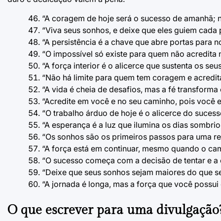
“A coragem de hoje será o sucesso de amanhã; n
“Viva seus sonhos, e deixe que eles guiem cada 
“A persistência é a chave que abre portas para 
“O impossível só existe para quem não acredita n
“A força interior é o alicerce que sustenta os se
“Não há limite para quem tem coragem e acredita
“A vida é cheia de desafios, mas a fé transforma
“Acredite em você e no seu caminho, pois você e
“O trabalho árduo de hoje é o alicerce do suces
“A esperança é a luz que ilumina os dias sombrio
“Os sonhos são os primeiros passos para uma rea
“A força está em continuar, mesmo quando o cam
“O sucesso começa com a decisão de tentar e a c
“Deixe que seus sonhos sejam maiores do que s
“A jornada é longa, mas a força que você possui 
O que escrever para uma divulgação