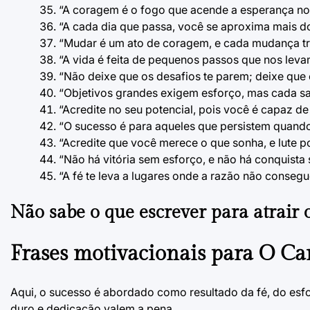
“A coragem é o fogo que acende a esperança no
“A cada dia que passa, você se aproxima mais d
“Mudar é um ato de coragem, e cada mudança tr
“A vida é feita de pequenos passos que nos leva
“Não deixe que os desafios te parem; deixe que e
“Objetivos grandes exigem esforço, mas cada sac
“Acredite no seu potencial, pois você é capaz de 
“O sucesso é para aqueles que persistem quando
“Acredite que você merece o que sonha, e lute po
“Não há vitória sem esforço, e não há conquista s
“A fé te leva a lugares onde a razão não consegu
Não sabe
o que escrever para atrair o
Frases motivacionais para
O Ca
Aqui, o sucesso é abordado como resultado da fé, do esfor
duro e dedicação valem a pena.