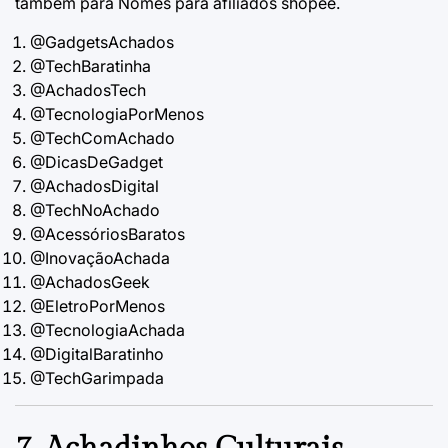
também para
Nomes para afiliados shopee
.
@GadgetsAchados
@TechBaratinha
@AchadosTech
@TecnologiaPorMenos
@TechComAchado
@DicasDeGadget
@AchadosDigital
@TechNoAchado
@AcessóriosBaratos
@InovaçãoAchada
@AchadosGeek
@EletroPorMenos
@TecnologiaAchada
@DigitalBaratinho
@TechGarimpada