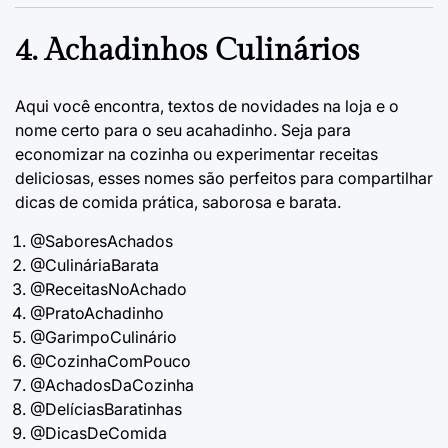
4. Achadinhos Culinários
Aqui você encontra,
textos de novidades na loja
e o
nome certo para o seu acahadinho. Seja para
economizar na cozinha ou experimentar receitas
deliciosas, esses nomes são perfeitos para compartilhar
dicas de comida prática, saborosa e barata.
@SaboresAchados
@CulináriaBarata
@ReceitasNoAchado
@PratoAchadinho
@GarimpoCulinário
@CozinhaComPouco
@AchadosDaCozinha
@DelíciasBaratinhas
@DicasDeComida