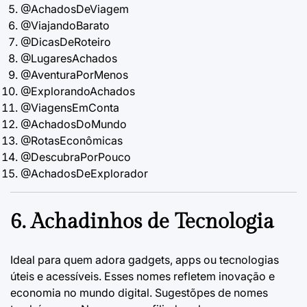
@AchadosDeViagem
@ViajandoBarato
@DicasDeRoteiro
@LugaresAchados
@AventuraPorMenos
@ExplorandoAchados
@ViagensEmConta
@AchadosDoMundo
@RotasEconômicas
@DescubraPorPouco
@AchadosDeExplorador
6. Achadinhos de Tecnologia
Ideal para quem adora gadgets, apps ou tecnologias
úteis e acessíveis. Esses nomes refletem inovação e
economia no mundo digital. Sugestõpes de nomes