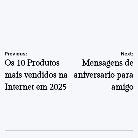
EMPREENDEDORISMO
POSTED
IN
Como Escolher o Ponto Comercial para Cafeteria | Guia
Final
Navegação
Previous:
Next:
24 de Setembro, 2025
PDVContentSmart
on
Posted
Os 10 Produtos
Mensagens de
by
de
mais vendidos na
aniversario para
artigos
Internet em 2025
amigo