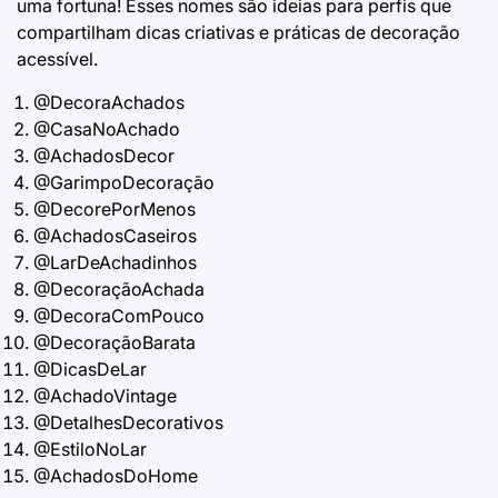
uma fortuna! Esses nomes são ideias para perfis que
compartilham dicas criativas e práticas de decoração
acessível.
@DecoraAchados
@CasaNoAchado
@AchadosDecor
@GarimpoDecoração
@DecorePorMenos
@AchadosCaseiros
@LarDeAchadinhos
@DecoraçãoAchada
@DecoraComPouco
@DecoraçãoBarata
@DicasDeLar
@AchadoVintage
@DetalhesDecorativos
@EstiloNoLar
@AchadosDoHome