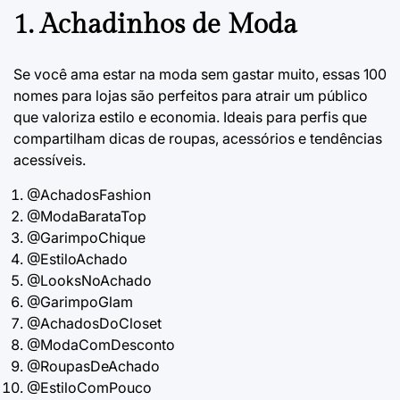
1. Achadinhos de Moda
Se você ama estar na moda sem gastar muito, essas
100
nomes para lojas
são perfeitos para atrair um público
que valoriza estilo e economia. Ideais para perfis que
compartilham dicas de roupas, acessórios e tendências
acessíveis.
@AchadosFashion
@ModaBarataTop
@GarimpoChique
@EstiloAchado
@LooksNoAchado
@GarimpoGlam
@AchadosDoCloset
@ModaComDesconto
@RoupasDeAchado
@EstiloComPouco