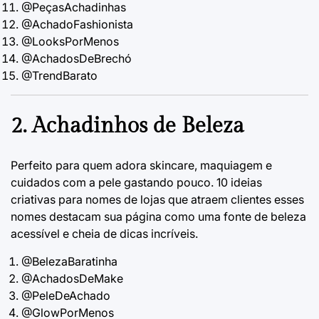
@PeçasAchadinhas
@AchadoFashionista
@LooksPorMenos
@AchadosDeBrechó
@TrendBarato
2. Achadinhos de Beleza
Perfeito para quem adora skincare, maquiagem e
cuidados com a pele gastando pouco.
10 ideias
criativas para nomes de lojas que atraem clientes
esses
nomes destacam sua página como uma fonte de beleza
acessível e cheia de dicas incríveis.
@BelezaBaratinha
@AchadosDeMake
@PeleDeAchado
@GlowPorMenos