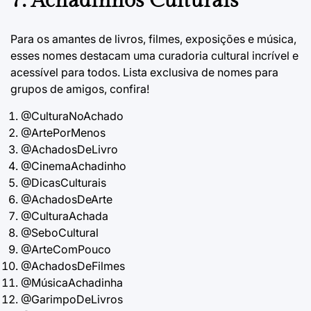
7. Achadinhos Culturais
Para os amantes de livros, filmes, exposições e música,
esses nomes destacam uma curadoria cultural incrível e
acessível para todos. Lista exclusiva de
nomes para
grupos de amigos
, confira!
@CulturaNoAchado
@ArtePorMenos
@AchadosDeLivro
@CinemaAchadinho
@DicasCulturais
@AchadosDeArte
@CulturaAchada
@SeboCultural
@ArteComPouco
@AchadosDeFilmes
@MúsicaAchadinha
@GarimpoDeLivros