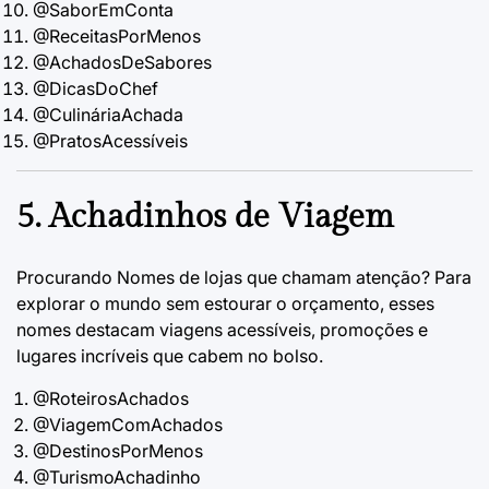
@SaborEmConta
@ReceitasPorMenos
@AchadosDeSabores
@DicasDoChef
@CulináriaAchada
@PratosAcessíveis
5. Achadinhos de Viagem
Procurando
Nomes de lojas que chamam atenção
? Para
explorar o mundo sem estourar o orçamento, esses
nomes destacam viagens acessíveis, promoções e
lugares incríveis que cabem no bolso.
@RoteirosAchados
@ViagemComAchados
@DestinosPorMenos
@TurismoAchadinho