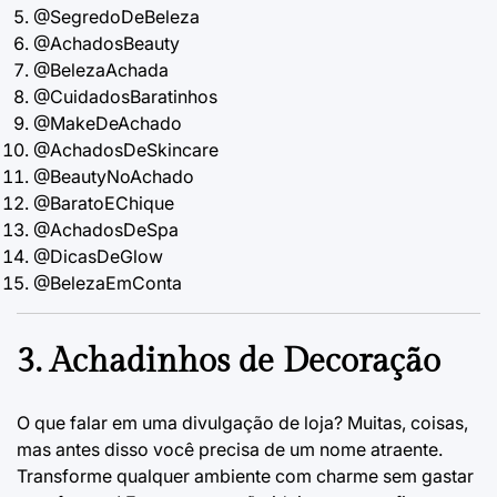
@SegredoDeBeleza
@AchadosBeauty
@BelezaAchada
@CuidadosBaratinhos
@MakeDeAchado
@AchadosDeSkincare
@BeautyNoAchado
@BaratoEChique
@AchadosDeSpa
@DicasDeGlow
@BelezaEmConta
3. Achadinhos de Decoração
O que falar em uma divulgação de loja?
Muitas, coisas,
mas antes disso você precisa de um nome atraente.
Transforme qualquer ambiente com charme sem gastar