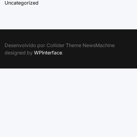
Uncategorized
Desenvolvido por Collider Theme NewsMachine
designed by
WPInterface
.