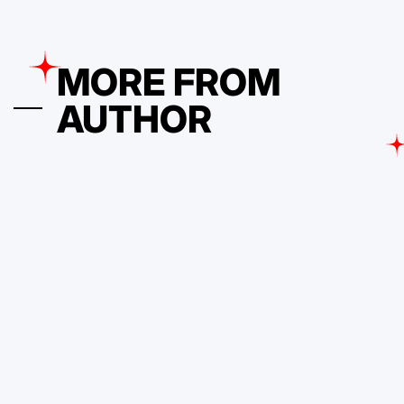
como alguém bem-sucedido
5 de Fevereiro, 2025
PDVContentSmart
on
Posted
by
MORE FROM
AUTHOR