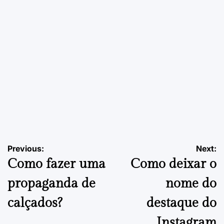
by
EMPREENDEDORISMO
POSTED
IN
Como Escolher o Ponto Comercial para Cafeteria | Guia
Final
Navegação
Previous:
Next:
24 de Setembro, 2025
PDVContentSmart
on
Posted
Como fazer uma
Como deixar o
by
de
propaganda de
nome do
artigos
calçados?
destaque do
Instagram