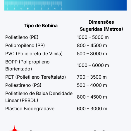
Dimensões
Tipo de Bobina
Sugeridas (Metros)
Polietileno (PE)
1000 – 5000 m
Polipropileno (PP)
800 – 4500 m
PVC (Policloreto de Vinila)
500 – 3000 m
BOPP (Polipropileno
1000 – 6000 m
Biorientado)
PET (Polietileno Tereftalato)
700 – 3500 m
Poliestireno (PS)
500 – 4000 m
Polietileno de Baixa Densidade
800 – 4500 m
Linear (PEBDL)
Plástico Biodegradável
600 – 3000 m