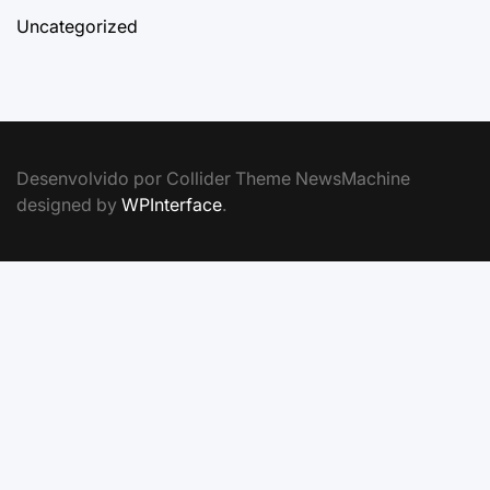
Uncategorized
Desenvolvido por Collider Theme NewsMachine
designed by
WPInterface
.