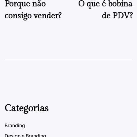
Porque não
O que é bobina
by
de
consigo vender?
de PDV?
artigos
Categorias
Branding
Design e Branding