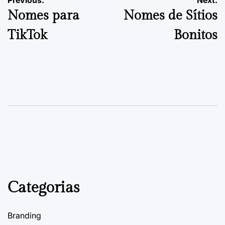
Navegação
on
Posted
Nomes para
Nomes de Sítios
by
de
TikTok
Bonitos
artigos
Categorias
Branding