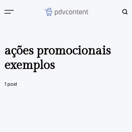
Skip
to
content
PDVContent
ações promocionais
exemplos
1 post