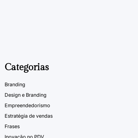
ESTRATÉGIA DE VENDAS
MATERIAIS PARA PDV
POSTED
IN
Materiais promocionais para PDV
27 de Janeiro, 2023
PDVContentSmart
on
Categorias
Branding
Design e Branding
Empreendedorismo
Estratégia de vendas
Frases
Inovação no PDV