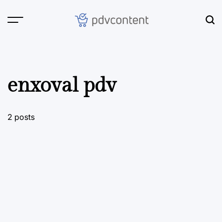
Skip
to
content
PDVContent
enxoval pdv
2 posts