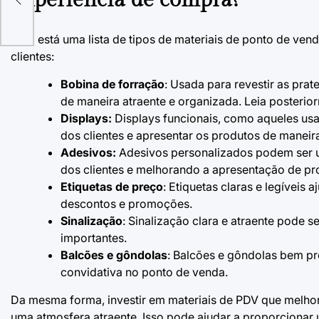
Experiência de compra?
Aqui está uma lista de tipos de materiais de ponto de v
clientes:
Bobina de forração
: Usada para revestir as prat
de maneira atraente e organizada. Leia posterior
Displays:
Displays funcionais, como aqueles us
dos clientes e apresentar os produtos de maneira
Adesivos:
Adesivos personalizados podem ser usa
dos clientes e melhorando a apresentação de pr
Etiquetas de preço
: Etiquetas claras e legíveis
descontos e promoções.
Sinalização
: Sinalização clara e atraente pode 
importantes.
Balcões e gôndolas
: Balcões e gôndolas bem pr
convidativa no ponto de venda.
Da mesma forma, investir em materiais de PDV que melhor
uma atmosfera atraente. Isso pode ajudar a proporciona