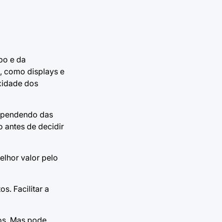
po e da
, como displays e
xidade dos
 Dependendo das
 antes de decidir
elhor valor pelo
s. Facilitar a
dos. Mas pode