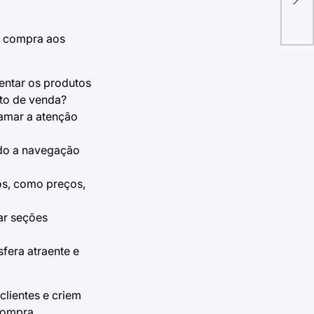
me
e compra aos
entar os produtos
to de venda?
hamar a atenção
ndo a navegação
tos, como preços,
car seções
fera atraente e
lientes e criem
compra.