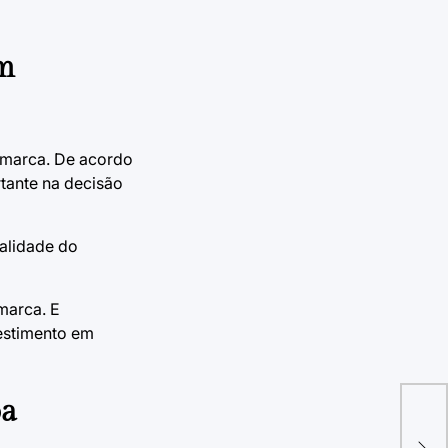
em
 marca. De acordo
tante na decisão
ualidade do
marca. E
estimento em
oa
Bob