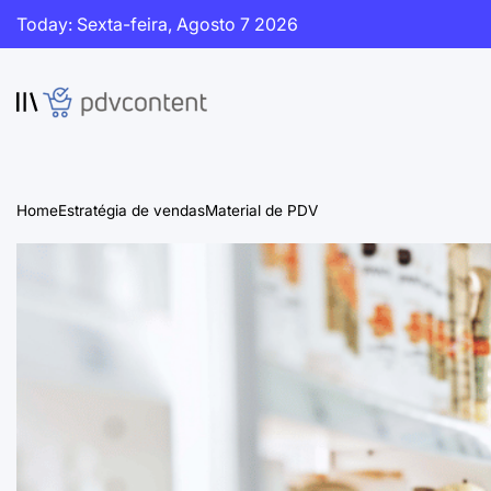
Skip
Today: Sexta-feira, Agosto 7 2026
to
content
PDVContent
Home
Estratégia de vendas
Material de PDV