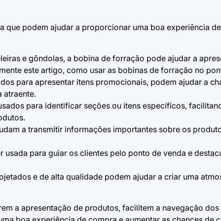
enda que podem ajudar a proporcionar uma boa experiência d
eleiras e gôndolas, a
bobina de forração
pode ajudar a apres
mente este artigo,
como usar as bobinas de forração no pon
ados para apresentar itens promocionais, podem ajudar a c
 atraente.
dos para identificar seções ou itens específicos, facilita
odutos.
 ajudam a transmitir informações importantes sobre os produ
ser usada para guiar os clientes pelo ponto de venda e desta
ojetados e de alta qualidade podem ajudar a criar uma atmos
em a apresentação de produtos, facilitem a navegação dos c
r uma boa experiência de compra e aumentar as chances de 