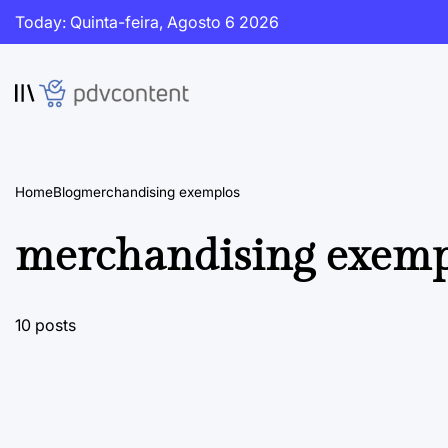
Skip
Today: Quinta-feira, Agosto 6 2026
to
content
PDVContent
Home
Blog
merchandising exemplos
merchandising exemp
10 posts