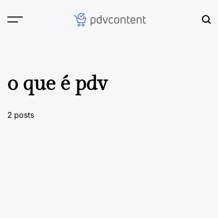
Skip
to
content
PDVContent
o que é pdv
2 posts