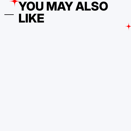
YOU MAY ALSO
LIKE
BRANDING
POSTED
IN
Nomes para email