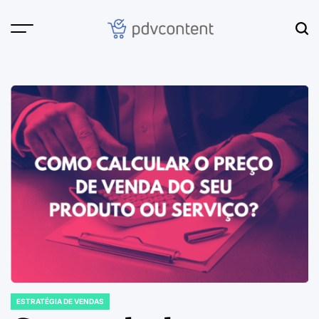
Skip
to
content
PDVContent
ESTRATÉGIA DE VENDAS
POSTED
IN