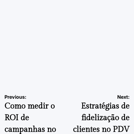
24 de Setembro, 2025
PDVContentSmart
on
Posted
by
EMPREENDEDORISMO
POSTED
IN
Como Escolher o Ponto Comercial para Cafeteria | Guia
Final
Navegação
Previous:
Next:
24 de Setembro, 2025
PDVContentSmart
on
Posted
Como medir o
Estratégias de
by
de
ROI de
fidelização de
artigos
campanhas no
clientes no PDV