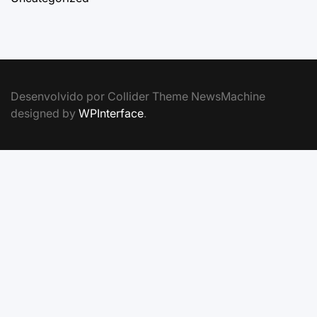
Desenvolvido por Collider Theme NewsMachine
designed by
WPInterface
.