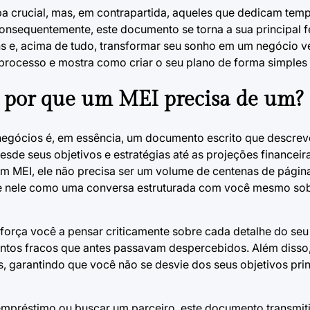
 crucial, mas, em contrapartida, aqueles que dedicam temp
sequentemente, este documento se torna a sua principal f
uns e, acima de tudo, transformar seu sonho em um negócio 
 o processo e mostra como criar o seu plano de forma simples 
e por que um MEI precisa de um?
negócios é, em essência, um documento escrito que descrev
de seus objetivos e estratégias até as projeções financeir
m MEI, ele não precisa ser um volume de centenas de páginas
nse nele como uma conversa estruturada com você mesmo sob
e força você a pensar criticamente sobre cada detalhe do seu
 pontos fracos que antes passavam despercebidos. Além diss
, garantindo que você não se desvie dos seus objetivos prin
mpréstimo ou buscar um parceiro, este documento transmit