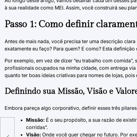
Ao longo deste artigo, vamos detalhar cada um desses pa
à sua realidade como MEI. Assim, você construirá seu pla
Passo 1: Como definir clarament
Antes de mais nada, você precisa ter uma descrição clara 
exatamente eu faço? Para quem? E como? Esta definição 
Por exemplo, em vez de dizer “eu trabalho com comida”, 
profissionais ocupados na minha cidade, com entrega via de
quanto ter boas
ideias criativas para nomes de lojas
, pois
Definindo sua Missão, Visão e Valor
Embora pareça algo corporativo, definir esses três pilare
Missão:
É o seu propósito, a sua razão de existi
corridas”.
Visão:
Onde você quer chegar no futuro. Por exe