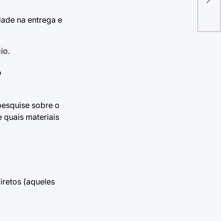
Abr
dade na entrega e
io.
?
pesquise sobre o
 quais materiais
iretos (aqueles