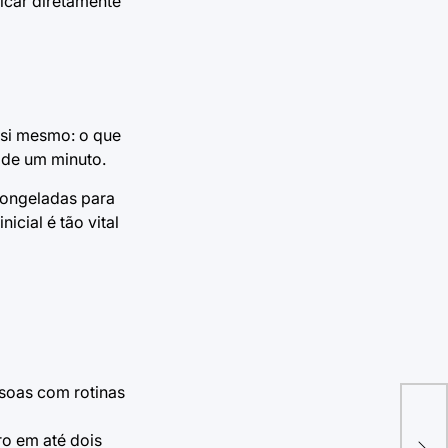
icar diretamente
 si mesmo: o que
 de um minuto.
congeladas para
icial é tão vital
ssoas com rotinas
Lis
ro em até dois