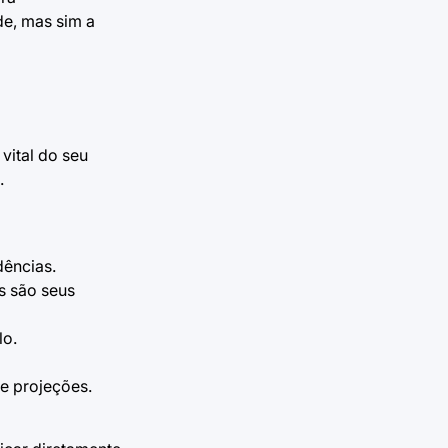
de, mas sim a
vital do seu
.
dências.
s são seus
lo.
e projeções.