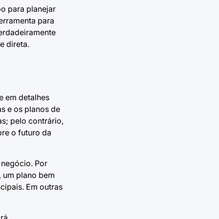
o para planejar
erramenta para
verdadeiramente
e direta.
e em detalhes
as e os planos de
; pelo contrário,
re o futuro da
 negócio. Por
o, um plano bem
cipais. Em outras
irá