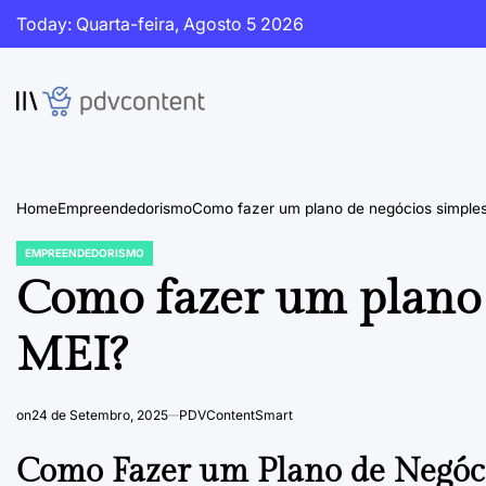
Skip
Today: Quarta-feira, Agosto 5 2026
to
content
PDVContent
Home
Empreendedorismo
Como fazer um plano de negócios simple
EMPREENDEDORISMO
POSTED
IN
Como fazer um plano 
MEI?
on
24 de Setembro, 2025
PDVContentSmart
Como Fazer um Plano de Negóc