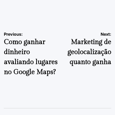
EMPREENDEDORISMO
POSTED
IN
Como Escolher o Ponto Comercial para Cafeteria | Guia
Final
Navegação
Previous:
Next:
24 de Setembro, 2025
PDVContentSmart
on
Posted
Como ganhar
Marketing de
by
de
dinheiro
geolocalização
artigos
avaliando lugares
quanto ganha
no Google Maps?