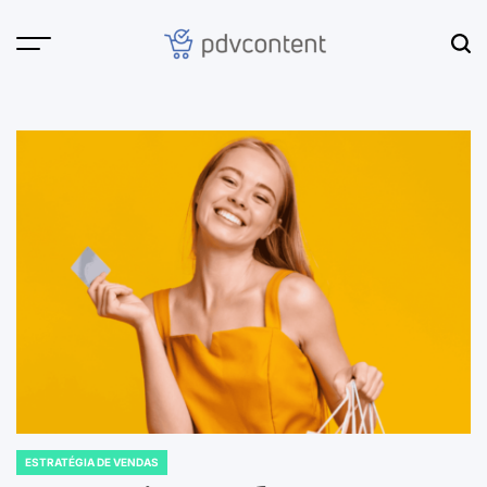
Skip
to
content
PDVContent
ESTRATÉGIA DE VENDAS
POSTED
IN