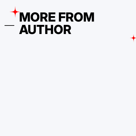
28 de Fevereiro, 2025
PDVContentSmart
on
Posted
by
MORE FROM
AUTHOR