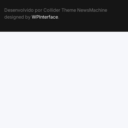
Desenvolvido por Collider Theme NewsMachine
designed by
WPInterface
.