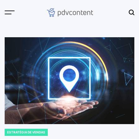
Skip
to
content
PDVContent
ESTRATÉGIA DE VENDAS
POSTED
IN