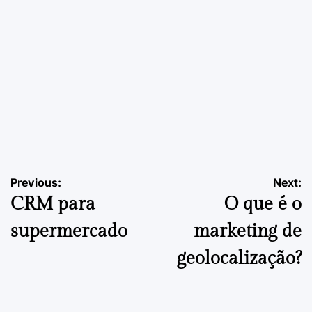
EMPREENDEDORISMO
POSTED
IN
Como Escolher o Ponto Comercial para Cafeteria | Guia
Final
Navegação
Previous:
Next:
24 de Setembro, 2025
PDVContentSmart
on
Posted
CRM para
O que é o
by
de
supermercado
marketing de
artigos
geolocalização?