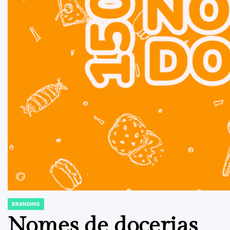
BRANDING
POSTED
IN
Nomes de docerias