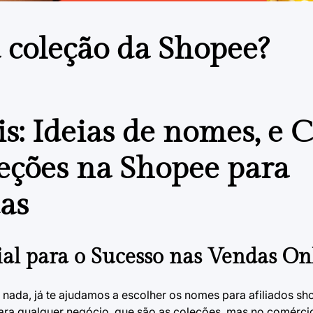
 coleção da Shopee?
s: Ideias de nomes, e
leções na Shopee para
as
ial para o Sucesso nas Vendas On
 nada, já te ajudamos a escolher os
nomes para afiliados sh
ra qualquer negócio, que são as coleções, mas no comércio 