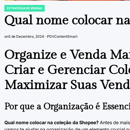
ESTRATÉGIA DE VENDAS
POSTED
IN
Qual nome colocar na
on
5 de Dezembro, 2024
PDVContentSmart
Organize e Venda Mai
Criar e Gerenciar Co
Maximizar Suas Vend
Por que a Organização é Essenc
Qual nome colocar na coleção da Shopee?
Antes de mais
vamos te ajudar na organização de um elemento crucial pa