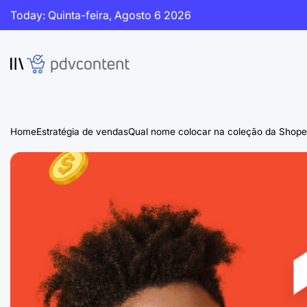
Skip
Today: Quinta-feira, Agosto 6 2026
to
content
PDVContent
Home
Estratégia de vendas
Qual nome colocar na coleção da Shop