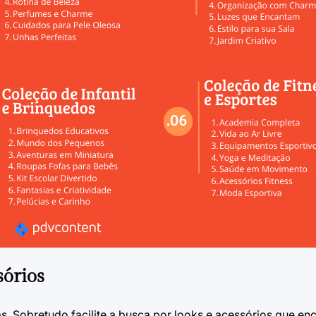
órios
. Sobretudo facilite a busca por looks e acessórios que en