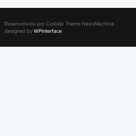
Desenvolvido por Collider Theme NewsMachine
designed by
WPInterface
.