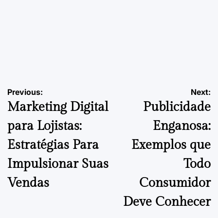
EMPREENDEDORISMO
POSTED
IN
Como Escolher o Ponto Comercial para Cafeteria | Guia
Final
Navegação
Previous:
Next:
24 de Setembro, 2025
PDVContentSmart
on
Posted
Marketing Digital
Publicidade
by
de
para Lojistas:
Enganosa:
artigos
Estratégias Para
Exemplos que
Impulsionar Suas
Todo
Vendas
Consumidor
Deve Conhecer