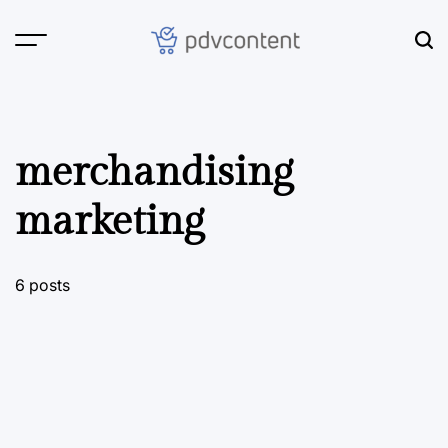
Skip
to
content
PDVContent
merchandising
marketing
6 posts